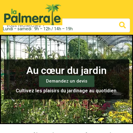
Mots
Re
Lundi – samedi : 9h – 12h / 14h – 19h
clés
:
Au cœur du jardin
Demandez un devis
Cultivez les plaisirs du jardinage au quotidien.