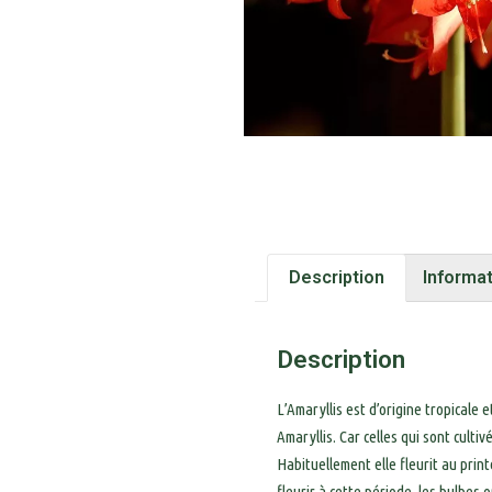
Description
Informa
Description
L’Amaryllis est d’origine tropicale
Amaryllis. Car celles qui sont cult
Habituellement elle fleurit au prin
fleurir à cette période, les bulbes