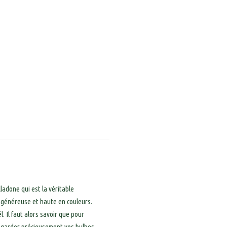
ladone qui est la véritable
n, généreuse et haute en couleurs.
. Il faut alors savoir que pour
ez garder précieusement vos bulbes