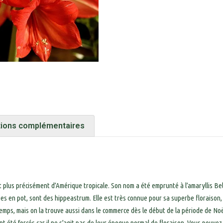
tions complémentaires
 et plus précisément d’Amérique tropicale. Son nom a été emprunté à l’amaryllis Bel
ivées en pot, sont des hippeastrum. Elle est très connue pour sa superbe floraiso
temps, mais on la trouve aussi dans le commerce dès le début de la période de Noël
 ont été forcés car il ne s’agit pas de leur époque normal de floraison. Vous pouv