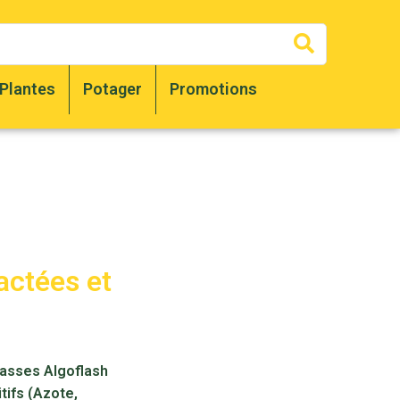
Recherc
Plantes
Potager
Promotions
actées et
rasses Algoflash
tifs (Azote,