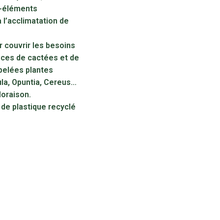
o-éléments
à l’acclimatation de
r couvrir les besoins
èces de cactées et de
pelées plantes
ula, Opuntia, Cereus…
floraison.
 de plastique recyclé