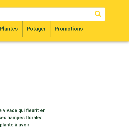
Recherc
Plantes
Potager
Promotions
 vivace qui fleurit en
ses hampes florales.
 plante à avoir