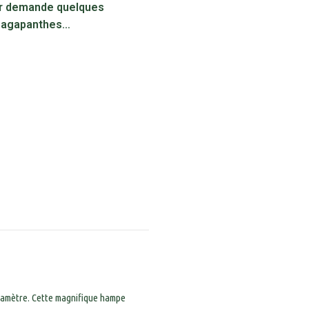
er demande quelques
s agapanthes…
 diamètre. Cette magnifique hampe