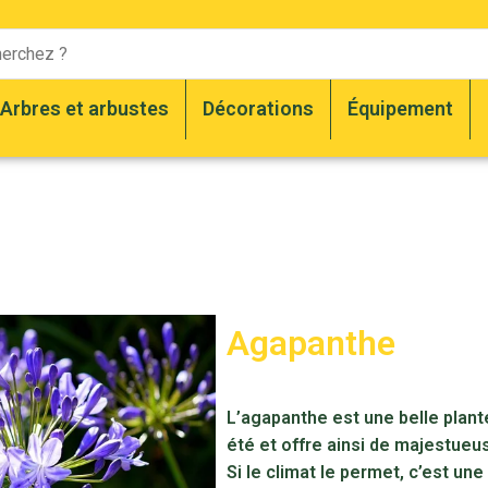
Arbres et arbustes
Décorations
Équipement
Agapanthe
L’agapanthe est une belle plante
été et offre ainsi de majestueu
Si le climat le permet, c’est une