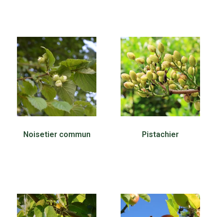
Noisetier commun
Pistachier
30,00
€
30,00
€