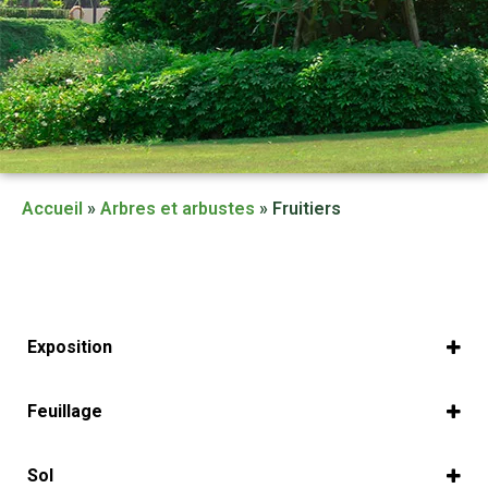
Accueil
»
Arbres et arbustes
»
Fruitiers
Exposition
Ensoleillée
Ensoleillée à mi-ombre
Feuillage
Caduc
Caduc ou persistant selon l’espèce
Sol