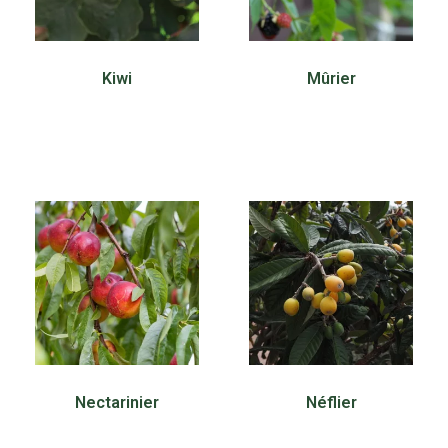
Kiwi
Mûrier
30,00
€
30,00
€
Nectarinier
Néflier
30,00
€
30,00
€