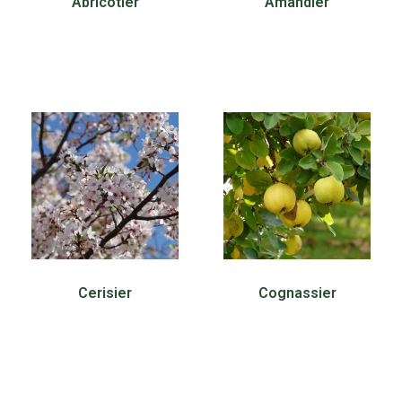
Abricotier
Amandier
30,00
€
30,00
€
Cerisier
Cognassier
30,00
€
30,00
€