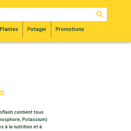
Recherc
Plantes
Potager
Promotions
es
oflash contient tous
 Phosphore, Potassium)
 à la nutrition et à