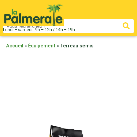
Mots
Re
Lundi – samedi : 9h – 12h / 14h – 19h
clés
:
Accueil
»
Équipement
»
Terreau semis