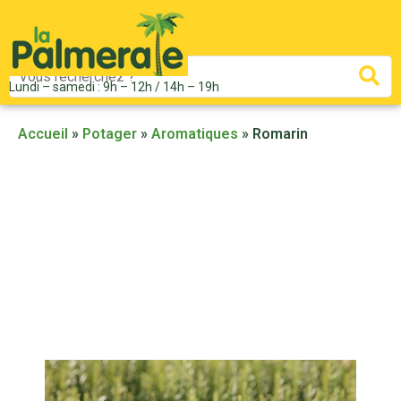
Mots
Re
Lundi – samedi : 9h – 12h / 14h – 19h
clés
:
Accueil
»
Potager
»
Aromatiques
»
Romarin