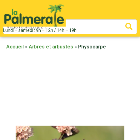
Mots
Re
Lundi – samedi : 9h – 12h / 14h – 19h
clés
:
Accueil
»
Arbres et arbustes
»
Physocarpe