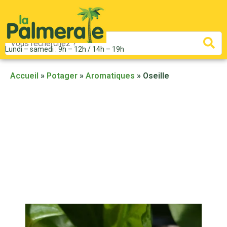
Mots
Re
Lundi – samedi : 9h – 12h / 14h – 19h
clés
:
Accueil
»
Potager
»
Aromatiques
»
Oseille