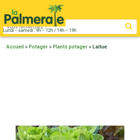
Mots
Re
Lundi – samedi : 9h – 12h / 14h – 19h
clés
:
Accueil
»
Potager
»
Plants potager
»
Laitue