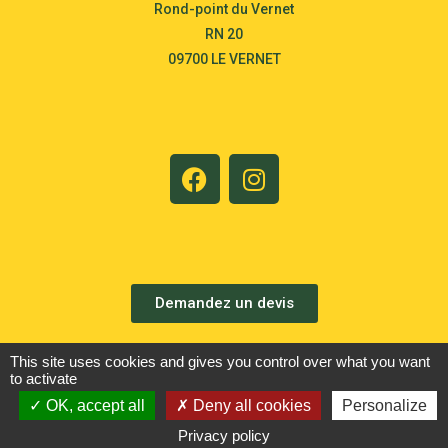
Rond-point du Vernet
RN 20
09700 LE VERNET
Demandez un devis
Gestion de cookies
This site uses cookies and gives you control over what you want
to activate
Mentions légales
OK, accept all
Deny all cookies
Personalize
Nous contacter
Privacy policy